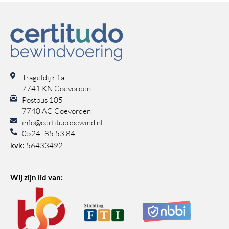
Trageldijk 1a
7741 KN Coevorden
Postbus 105
7740 AC Coevorden
info@certitudobewind.nl
0524 -85 53 84
kvk:
56433492
Wij zijn lid van: